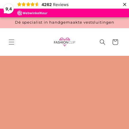
Meteen
×
4262
Reviews
naar de
9,4
content
Dé specialist in handgemaakte vestsluitingen
Winkelwage