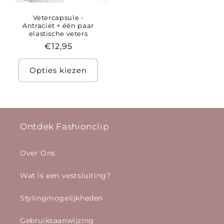
Vetercapsule -
Antraciet + één paar
elastische veters
Normale
€12,95
prijs
Opties kiezen
Ontdek Fashionclip
Over Ons
Wat is een vestsluiting?
Stylingmogelijkheden
Gebruiksaanwijzing