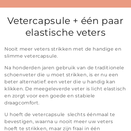
C
Vetercapsule + één paar
o
elastische veters
l
Nooit meer veters strikken met de handige en
l
slimme vetercapsule.
e
Na honderden jaren gebruik van de traditionele
schoenveter die u moet strikken, is er nu een
c
beter alternatief: een veter die u handig kan
t
klikken. De meegeleverde veter is licht elastisch
en zorgt voor een goede en stabiele
i
draagcomfort.
e
U hoeft de vetercapsule slechts éénmaal te
bevestigen, waarna u nooit meer uw veters
:
hoeft te strikken, maar zijn fraai in één