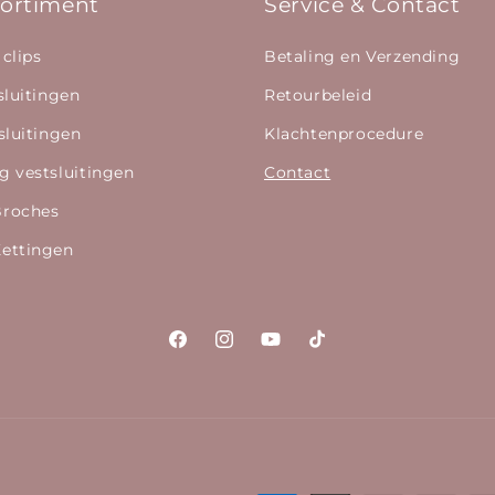
ortiment
Service & Contact
 clips
Betaling en Verzending
sluitingen
Retourbeleid
sluitingen
Klachtenprocedure
g vestsluitingen
Contact
Broches
ettingen
Facebook
Instagram
YouTube
TikTok