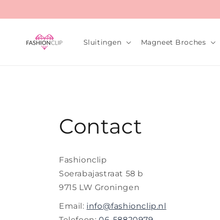
Meteen
naar de
content
Sluitingen
Magneet Broches
Contact
Fashionclip
Soerabajastraat 58 b
9715 LW Groningen
Email:
info@fashionclip.nl
Telefoon:
06-58820979