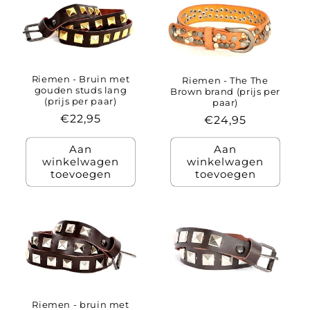
Riemen - Bruin met
Riemen - The The
gouden studs lang
Brown brand (prijs per
(prijs per paar)
paar)
Normale
€22,95
Normale
€24,95
prijs
prijs
Aan
Aan
winkelwagen
winkelwagen
toevoegen
toevoegen
Riemen - bruin met