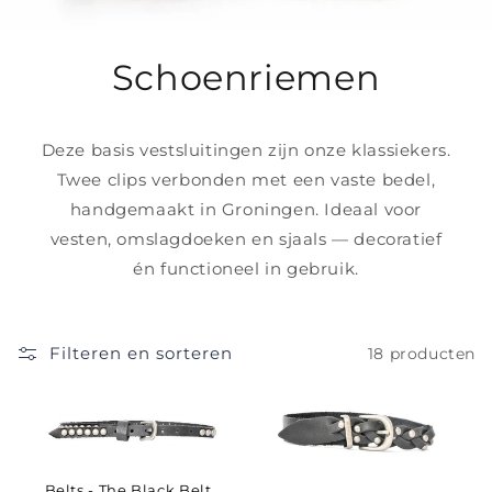
C
Schoenriemen
o
Deze basis vestsluitingen zijn onze klassiekers.
l
Twee clips verbonden met een vaste bedel,
l
handgemaakt in Groningen. Ideaal voor
vesten, omslagdoeken en sjaals — decoratief
e
én functioneel in gebruik.
c
t
Filteren en sorteren
18 producten
i
e
:
Belts - The Black Belt