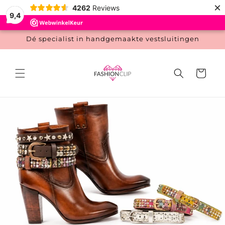
Meteen
×
4262
Reviews
naar de
9,4
content
Dé specialist in handgemaakte vestsluitingen
Winkelwage