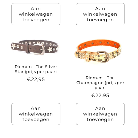
prijs
Aan
Aan
winkelwagen
winkelwagen
toevoegen
toevoegen
Riemen - The Silver
Star (prijs per paar)
Riemen - The
Normale
€22,95
Champagne (prijs per
prijs
paar)
Normale
€22,95
prijs
Aan
Aan
winkelwagen
winkelwagen
toevoegen
toevoegen