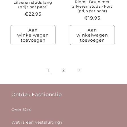
Riem - Bruin met
zilveren studs lang
zilveren studs - kort
(prijs per paar)
(prijs per paar)
Normale
€22,95
Normale
€19,95
prijs
prijs
Aan
Aan
winkelwagen
winkelwagen
toevoegen
toevoegen
1
2
Ontdek Fashionclip
Over Ons
Wat is een vestsluiting?