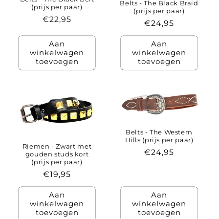
Belts - The Black Braid
(prijs per paar)
(prijs per paar)
Normale
€22,95
Normale
€24,95
prijs
prijs
Aan
Aan
winkelwagen
winkelwagen
toevoegen
toevoegen
Belts - The Western
Hills (prijs per paar)
Riemen - Zwart met
Normale
€24,95
gouden studs kort
(prijs per paar)
prijs
Normale
€19,95
prijs
Aan
Aan
winkelwagen
winkelwagen
toevoegen
toevoegen