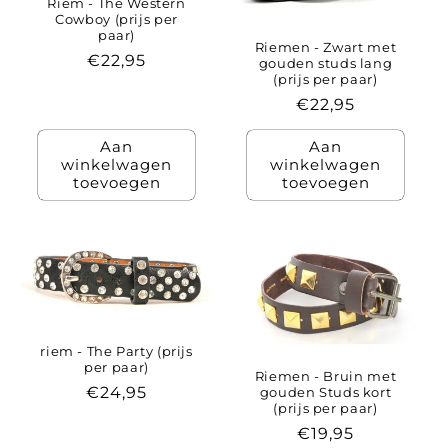
Riem - The Western
Cowboy (prijs per
paar)
Riemen - Zwart met
Normale
€22,95
gouden studs lang
(prijs per paar)
prijs
Normale
€22,95
prijs
Aan
Aan
winkelwagen
winkelwagen
toevoegen
toevoegen
riem - The Party (prijs
per paar)
Riemen - Bruin met
Normale
€24,95
gouden Studs kort
(prijs per paar)
prijs
Normale
€19,95