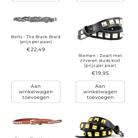
Belts - The Black Braid
(prijs per paar)
Normale
€22,49
Riemen - Zwart met
prijs
zilveren studs kort
(prijs per paar)
Normale
€19,95
prijs
Aan
Aan
winkelwagen
winkelwagen
toevoegen
toevoegen