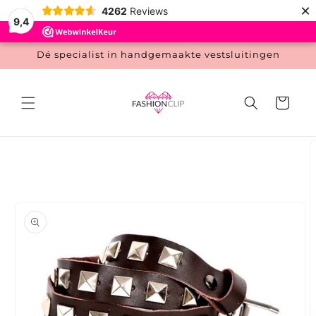
Meteen
×
4262
Reviews
naar de
9,4
content
Dé specialist in handgemaakte vestsluitingen
Winkelwage
 direct naar
roductinformatie