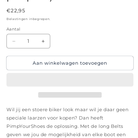
Normale
€22,95
prijs
Belastingen inbegrepen.
Aantal
Aantal
Aantal
verlagen
verhogen
voor
voor
Aan winkelwagen toevoegen
Riemen
Riemen
-
-
bruin
bruin
met
met
zilveren
zilveren
studs
studs
lang
lang
(prijs
(prijs
Wil jij een stoere biker look maar wil je daar geen
per
per
speciale laarzen voor kopen? Dan heeft
paar)
paar)
PimpYourShoes de oplossing. Met de long Belts
geven we jou de mogelijkheid van elke boot een