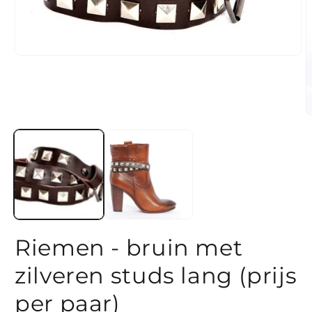
Media
1
openen
in
modaal
M
2
o
i
m
Riemen - bruin met
zilveren studs lang (prijs
per paar)