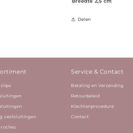
Breedte 2,5 cm
Delen
ortiment
Service & Contact
 clips
Betaling en Verzending
sluitingen
Retourbeleid
sluitingen
Klachtenprocedure
g vestsluitingen
Contact
Broches