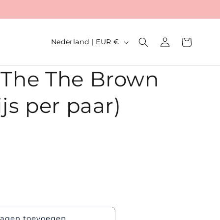
L
Inloggen
Winkelwagen
Nederland | EUR €
a
n
 The The Brown
d
js per paar)
/
r
e
g
i
o
agen toevoegen