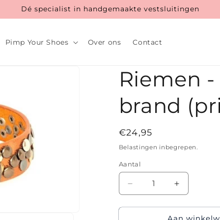
Dé specialist in handgemaakte vestsluitingen
Pimp Your Shoes
Over ons
Contact
Riemen -
brand (pri
Normale
€24,95
prijs
Belastingen inbegrepen.
Aantal
Aantal
Aantal
verlagen
verhogen
voor
voor
Aan winkelw
Riemen
Riemen