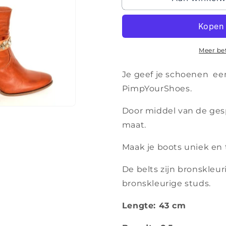
-
-
The
The
The
The
Brown
Brown
brand
brand
Meer be
(prijs
(prijs
per
per
Je geef je schoenen ee
paar)
paar)
PimpYourShoes.
Door middel van de gesp
maat.
Maak je boots uniek en 
De belts zijn bronskleur
bronskleurige studs.
Lengte: 43 cm