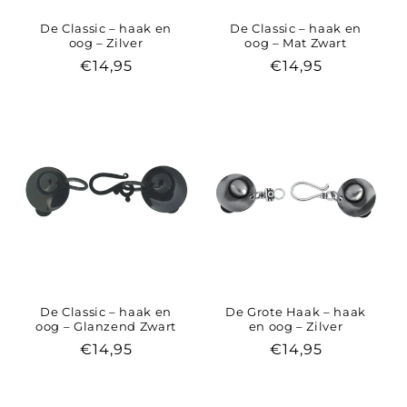
De Classic – haak en
De Classic – haak en
oog – Zilver
oog – Mat Zwart
Normale
€14,95
Normale
€14,95
prijs
prijs
De Classic – haak en
De Grote Haak – haak
oog – Glanzend Zwart
en oog – Zilver
Normale
€14,95
Normale
€14,95
prijs
prijs