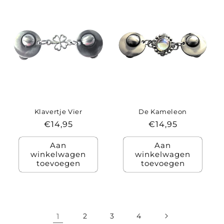
Klavertje Vier
De Kameleon
Normale
€14,95
Normale
€14,95
prijs
prijs
Aan
Aan
winkelwagen
winkelwagen
toevoegen
toevoegen
1
2
3
4