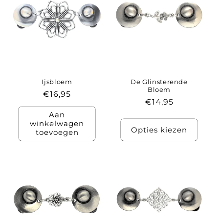
Ijsbloem
De Glinsterende
Bloem
Normale
€16,95
Normale
€14,95
prijs
prijs
Aan
winkelwagen
Opties kiezen
toevoegen