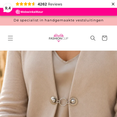
Meteen
×
4262
Reviews
naar de
9,4
content
Dé specialist in handgemaakte vestsluitingen
Winkelwage