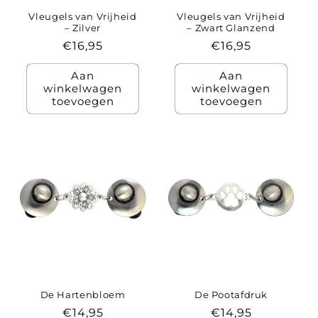
Vleugels van Vrijheid
Vleugels van Vrijheid
– Zilver
– Zwart Glanzend
Normale
€16,95
Normale
€16,95
prijs
prijs
Aan
Aan
winkelwagen
winkelwagen
toevoegen
toevoegen
De Hartenbloem
De Pootafdruk
Normale
€14,95
Normale
€14,95