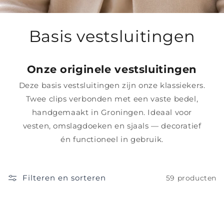
C
Basis vestsluitingen
o
Onze originele vestsluitingen
l
Deze basis vestsluitingen zijn onze klassiekers.
l
Twee clips verbonden met een vaste bedel,
e
handgemaakt in Groningen. Ideaal voor
vesten, omslagdoeken en sjaals — decoratief
c
én functioneel in gebruik.
t
i
Filteren en sorteren
59 producten
e
: