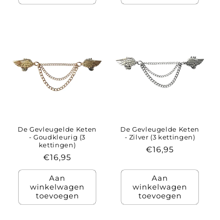
De Gevleugelde Keten
De Gevleugelde Keten
- Goudkleurig (3
- Zilver (3 kettingen)
kettingen)
Normale
€16,95
Normale
€16,95
prijs
prijs
Aan
Aan
winkelwagen
winkelwagen
toevoegen
toevoegen