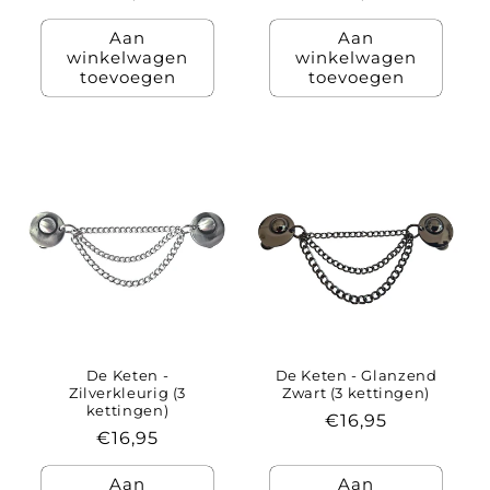
prijs
prijs
Aan
Aan
winkelwagen
winkelwagen
toevoegen
toevoegen
De Keten -
De Keten - Glanzend
Zilverkleurig (3
Zwart (3 kettingen)
kettingen)
Normale
€16,95
Normale
€16,95
prijs
prijs
Aan
Aan