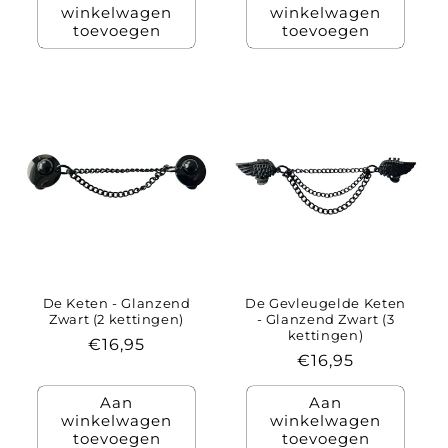
winkelwagen
winkelwagen
toevoegen
toevoegen
De Keten - Glanzend
De Gevleugelde Keten
Zwart (2 kettingen)
- Glanzend Zwart (3
kettingen)
Normale
€16,95
Normale
€16,95
prijs
prijs
Aan
Aan
winkelwagen
winkelwagen
toevoegen
toevoegen