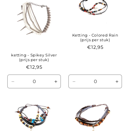
Ketting - Colored Rain
(prijs per stuk)
Normale
€12,95
prijs
ketting - Spikey Silver
(prijs per stuk)
Normale
€12,95
prijs
Aantal
Aantal
Aantal
Aanta
verlagen
verhogen
verlagen
verho
voor
voor
voor
voor
Default
Default
Default
Defaul
Title
Title
Title
Title