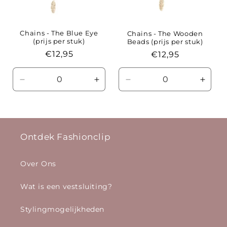
Chains - The Blue Eye
Chains - The Wooden
(prijs per stuk)
Beads (prijs per stuk)
Normale
€12,95
Normale
€12,95
prijs
prijs
Aantal
Aantal
Aantal
Aanta
verlagen
verhogen
verlagen
verho
voor
voor
voor
voor
Default
Default
Default
Defaul
Title
Title
Title
Title
Ontdek Fashionclip
Over Ons
Wat is een vestsluiting?
Stylingmogelijkheden