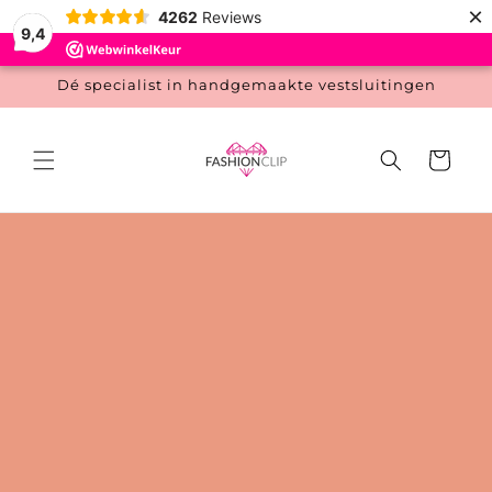
Meteen
×
4262
Reviews
naar de
9,4
content
Dé specialist in handgemaakte vestsluitingen
Winkelwage