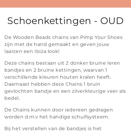
C
Schoenkettingen - OUD
o
De Wooden Beads chains van Pimp Your Shoes
l
zijn met de hand gemaakt en geven jouw
laarzen een Ibiza look!
l
Deze chains bestaan uit 2 donker bruine leren
e
bandjes en 2 bruine kettingen, waarvan 1
c
verschillende kleuren houten kralen heeft.
Daarnaast hebben deze Chains 1 bruin
t
gevlochten bandje en een zilverkleurige veer als
bedel.
i
De Chains kunnen door iedereen gedragen
e
worden d.m.v het handige schuifsysteem.
:
Bij het verstellen van de bandjes is het