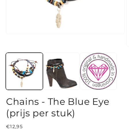
Media
1
openen
M
in
2
modaal
o
i
m
Chains - The Blue Eye
(prijs per stuk)
Normale
€12,95