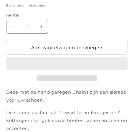
prijs
Belastingen inbegrepen.
Aantal
Aantal
Aantal
verlagen
verhogen
voor
voor
Aan winkelwagen toevoegen
Chains
Chains
-
-
The
The
Blue
Blue
Eye
Eye
(prijs
(prijs
per
per
stuk)
stuk)
Deze met de hand geregen Chains zijn een sieraad
voor uw schoen.
De Chains bestaat uit 2 zwart leren bandjes en 4
kettingen met gekleurde houten kralen en zilveren
accenten.