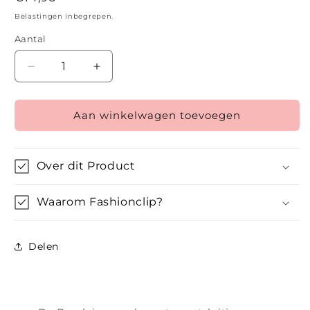
prijs
Belastingen inbegrepen.
Aantal
Aantal
Aantal
verlagen
verhogen
voor
voor
Aan winkelwagen toevoegen
De
De
Barok
Barok
–
–
Zilver
Zilver
Over dit Product
Waarom Fashionclip?
Delen