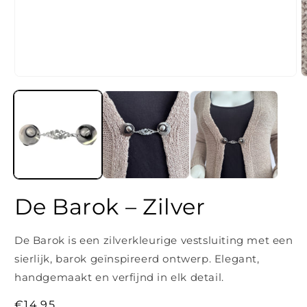
Media
M
1
2
openen
o
in
i
modaal
m
De Barok – Zilver
De Barok is een zilverkleurige vestsluiting met een
sierlijk, barok geïnspireerd ontwerp. Elegant,
handgemaakt en verfijnd in elk detail.
Normale
€14,95