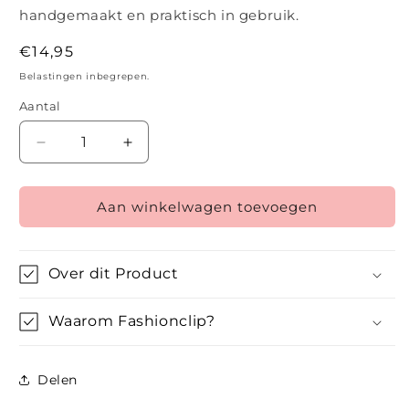
handgemaakt en praktisch in gebruik.
Normale
€14,95
prijs
Belastingen inbegrepen.
Aantal
Aantal
Aantal
verlagen
verhogen
voor
voor
Aan winkelwagen toevoegen
De
De
Kleine
Kleine
Levensboom
Levensboom
Over dit Product
Waarom Fashionclip?
Delen