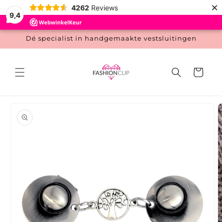
Meteen
×
4262
Reviews
naar de
9,4
content
Dé specialist in handgemaakte vestsluitingen
Winkelwage
 direct naar
roductinformatie