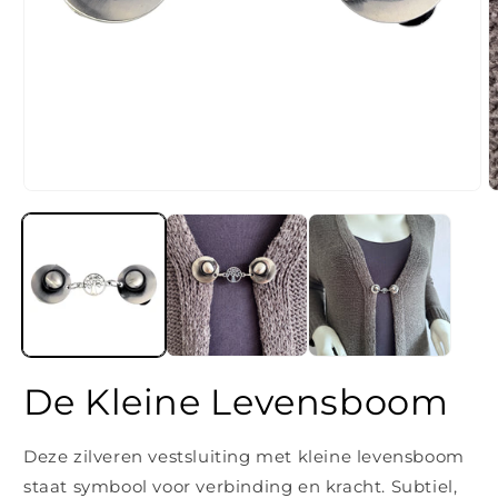
Media
M
1
2
openen
o
in
i
modaal
m
De Kleine Levensboom
Deze zilveren vestsluiting met kleine levensboom
staat symbool voor verbinding en kracht. Subtiel,