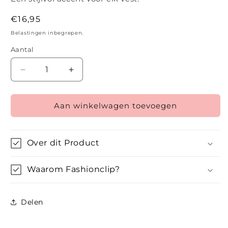
Normale
€16,95
prijs
Belastingen inbegrepen.
Aantal
Aantal
Aantal
verlagen
verhogen
voor
voor
Aan winkelwagen toevoegen
De
De
Knoopkunst
Knoopkunst
Over dit Product
Waarom Fashionclip?
Delen