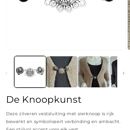
Media
M
1
2
openen
o
in
i
modaal
m
De Knoopkunst
Deze zilveren vestsluiting met sierknoop is rijk
bewerkt en symboliseert verbinding en ambacht.
Een stijlvol accent voor elk vest.