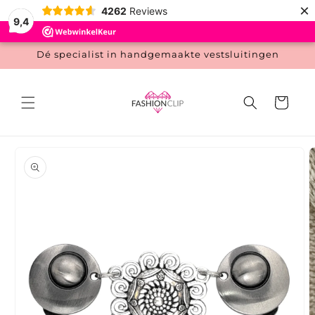
Meteen
×
4262
Reviews
naar de
9,4
content
Dé specialist in handgemaakte vestsluitingen
Winkelwage
 direct naar
roductinformatie