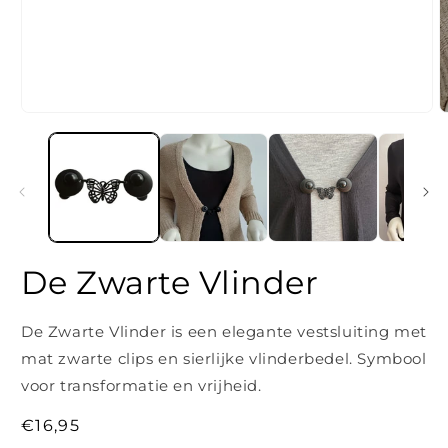
Media
M
1
2
openen
o
in
i
modaal
m
De Zwarte Vlinder
De Zwarte Vlinder is een elegante vestsluiting met
mat zwarte clips en sierlijke vlinderbedel. Symbool
voor transformatie en vrijheid.
Normale
€16,95