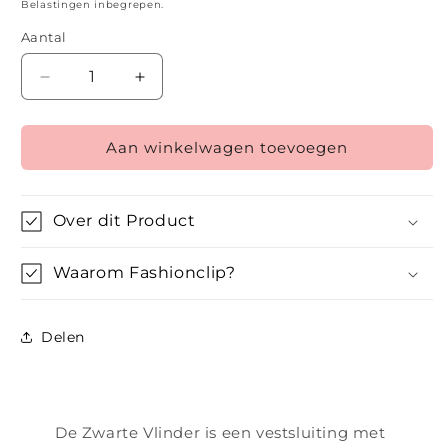
prijs
Belastingen inbegrepen.
Aantal
Aantal
Aantal
verlagen
verhogen
voor
voor
Aan winkelwagen toevoegen
De
De
Zwarte
Zwarte
Vlinder
Vlinder
Over dit Product
Waarom Fashionclip?
Delen
De Zwarte Vlinder is een vestsluiting met