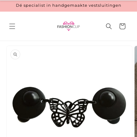
Meteen
Dé specialist in handgemaakte vestsluitingen
naar de
content
Winkelwage
 direct naar
roductinformatie