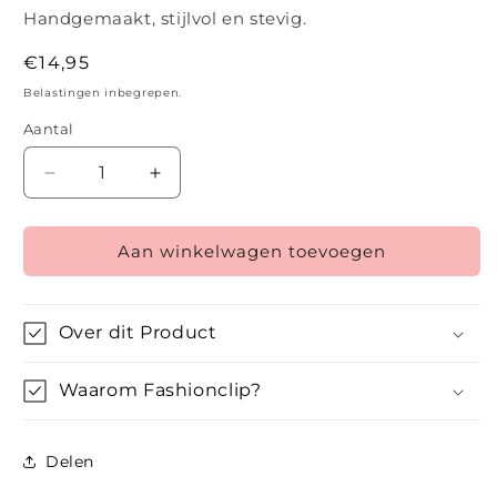
Handgemaakt, stijlvol en stevig.
Normale
€14,95
prijs
Belastingen inbegrepen.
Aantal
Aantal
Aantal
verlagen
verhogen
voor
voor
Aan winkelwagen toevoegen
Infinity
Infinity
–
–
Zilver
Zilver
Over dit Product
Waarom Fashionclip?
Delen