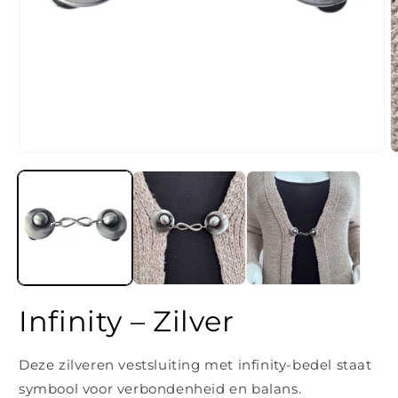
Media
M
1
2
openen
o
in
i
modaal
m
Infinity – Zilver
Deze zilveren vestsluiting met infinity-bedel staat
symbool voor verbondenheid en balans.