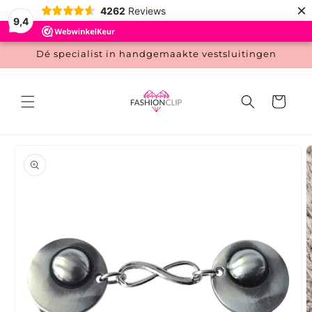
Meteen
×
4262
Reviews
naar de
9,4
content
Dé specialist in handgemaakte vestsluitingen
Winkelwage
 direct naar
roductinformatie