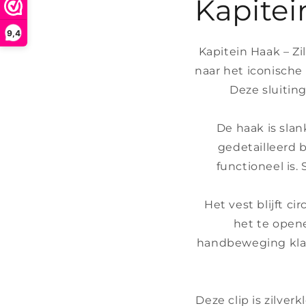
Kapitei
9,4
Kapitein Haak – Zi
naar het iconische 
Deze sluiting
De haak is slan
gedetailleerd 
functioneel is
Het vest blijft c
het te open
handbeweging klaar
Deze clip is zilver