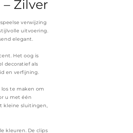
– Zilver
 speelse verwijzing
ijlvolle uitvoering.
ssend elegant.
cent. Het oog is
 decoratief als
 en verfijning.
st los te maken om
or u met één
 kleine sluitingen,
le kleuren. De clips