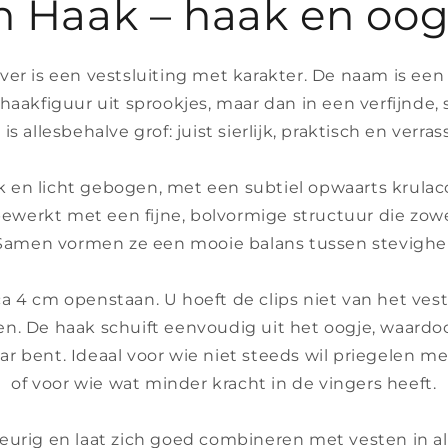
n Haak – haak en oog 
lver is een vestsluiting met karakter. De naam is een
haakfiguur uit sprookjes, maar dan in een verfijnde, st
 is allesbehalve grof: juist sierlijk, praktisch en verra
k en licht gebogen, met een subtiel opwaarts krulac
bewerkt met een fijne, bolvormige structuur die zowel
. Samen vormen ze een mooie balans tussen stevigheid
irca 4 cm openstaan. U hoeft de clips niet van het ve
en. De haak schuift eenvoudig uit het oogje, waardo
 bent. Ideaal voor wie niet steeds wil priegelen met
of voor wie wat minder kracht in de vingers heeft.
kleurig en laat zich goed combineren met vesten in al