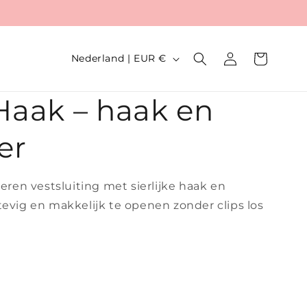
L
Inloggen
Winkelwagen
Nederland | EUR €
a
n
Haak – haak en
d
er
/
r
e
veren vestsluiting met sierlijke haak en
tevig en makkelijk te openen zonder clips los
g
i
o