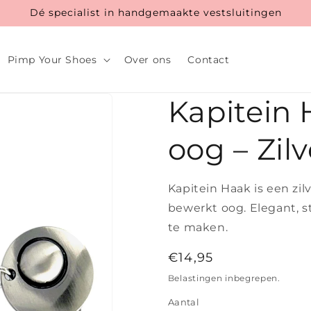
Dé specialist in handgemaakte vestsluitingen
Pimp Your Shoes
Over ons
Contact
Kapitein 
oog – Zilv
Kapitein Haak is een zil
bewerkt oog. Elegant, s
te maken.
Normale
€14,95
prijs
Belastingen inbegrepen.
Aantal