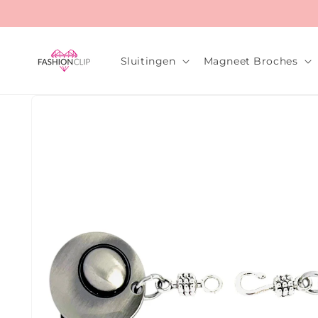
Meteen
naar de
content
Sluitingen
Magneet Broches
Ga direct naar
productinformatie