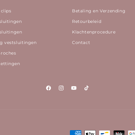
 clips
Betaling en Verzending
sluitingen
Retourbeleid
sluitingen
Klachtenprocedure
g vestsluitingen
Contact
Broches
ettingen
Facebook
Instagram
YouTube
TikTok
Betaalmethoden