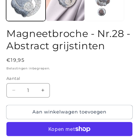
Magneetbroche - Nr.28 -
Abstract grijstinten
Normale
€19,95
prijs
Belastingen inbegrepen.
Aantal
Aantal
Aantal
verlagen
verhogen
voor
voor
Aan winkelwagen toevoegen
Magneetbroche
Magneetbroche
-
-
Nr.28
Nr.28
-
-