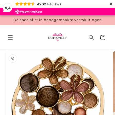
Meteen
×
4262
Reviews
naar de
9,4
content
Dé specialist in handgemaakte vestsluitingen
Winkelwage
 direct naar
roductinformatie