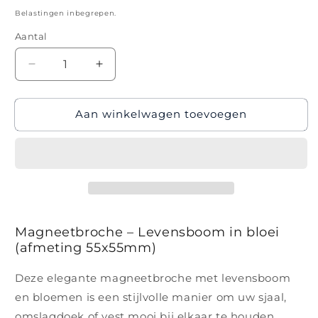
prijs
Belastingen inbegrepen.
Aantal
Aantal
Aantal
verlagen
verhogen
voor
voor
Aan winkelwagen toevoegen
Magneetbroche
Magneetbroche
-
-
Nr.15
Nr.15
-
-
Levensboom
Levensboom
bruin
bruin
Magneetbroche – Levensboom in bloei
(afmeting 55x55mm)
Deze elegante magneetbroche met levensboom
en bloemen is een stijlvolle manier om uw sjaal,
omslagdoek of vest mooi bij elkaar te houden.