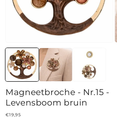
Media
M
1
2
openen
o
in
i
modaal
m
Magneetbroche - Nr.15 -
Levensboom bruin
Normale
€19,95