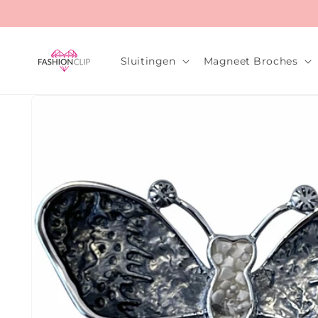
Meteen
naar de
content
Sluitingen
Magneet Broches
Ga direct naar
productinformatie