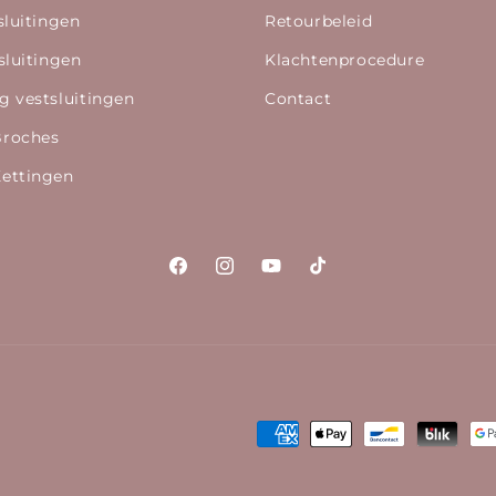
sluitingen
Retourbeleid
sluitingen
Klachtenprocedure
g vestsluitingen
Contact
Broches
ettingen
Facebook
Instagram
YouTube
TikTok
Betaalmethoden