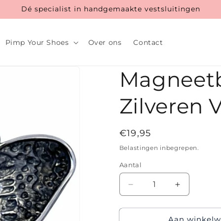
Dé specialist in handgemaakte vestsluitingen
Pimp Your Shoes
Over ons
Contact
Magneetb
Zilveren 
Normale
€19,95
prijs
Belastingen inbegrepen.
Aantal
Aantal
Aantal
verlagen
verhogen
voor
voor
Aan winkelw
Magneetbroche
Magneetbr