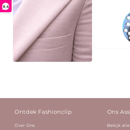
9,4
Media
3
openen
in
Media
modaal
2
openen
in
modaal
Ontdek Fashionclip
Ons Ass
Over Ons
Bekijk alle