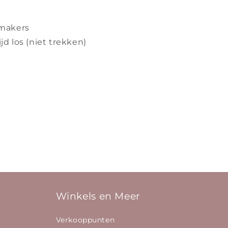
emakers
jd los (niet trekken)
Winkels en Meer
Verkooppunten